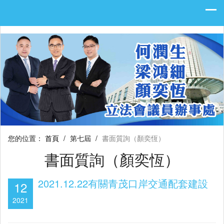
您的位置：
首頁
/
第七屆
/
書面質詢（顏奕恆）
書面質詢（顏奕恆）
2021.12.22有關青茂口岸交通配套建設
12
2021