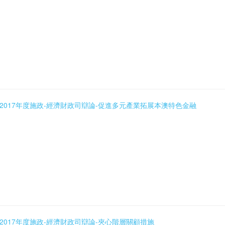
5_03 2017年度施政-經濟財政司辯論-促進多元產業拓展本澳特色金融
5_02 2017年度施政-經濟財政司辯論-夾心階層關顧措施