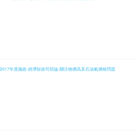
5_01 2017年度施政-經濟財政司辯論-關注物價高及石油氣價格問題