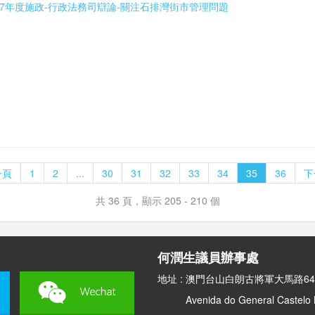
3 2017年度施政-行政法務司辯論-關注石排灣街市管理問題
一頁
1
2
...
30
31
32
33
34
35
36
下
共 36 頁，顯示 205 - 210 個
何潤生議員辦事處
地址 : 澳門台山白朗古將軍大馬路64
Avenida do General Castelo Br